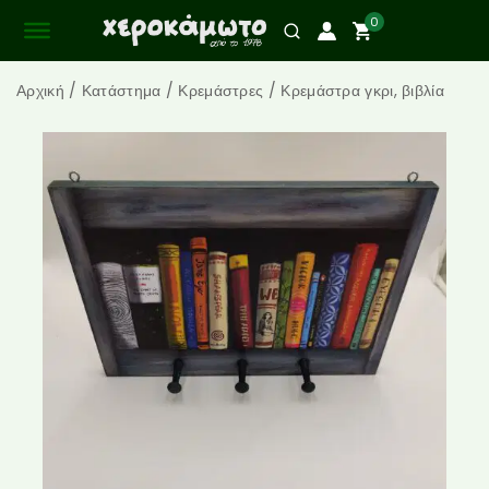
0
Αρχική
/
Κατάστημα
/
Κρεμάστρες
/
Κρεμάστρα γκρι, βιβλία