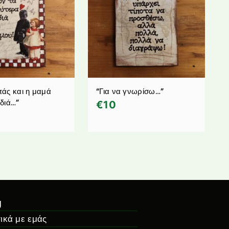
άς και η μαμά
“Για να γνωρίσω…”
διά…”
€
10
g
ικά με εμάς