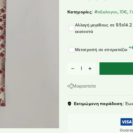
Κατηγορίες:
#αξιαλογου
,
10€
,
Γ
Αλλαγή μεγέθους σε 9.5x14.2
εκατοστά
+
Μετατροπή σε επιτραπέζιο
Μοιραστείτε
Εκτιμώμενη παράδοση:
Έως 
Guara