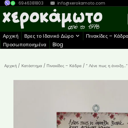
6946381803
info@xerokamoto.com
Αρχική
Βρες το Ιδανικό Δώρο
Πινακίδες – Κάδρ
Προσωποποιημένα
Blog
Αρχική
/
Κατάστημα
/
Πινακίδες – Κάδρα
/
” Λένε πως η άνοιξη