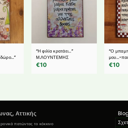
“Η φιλία κρατάει…”
“Ο μπαμπ
ο δώρο…”
Μ.ΛΟΥΝΤΕΜΗΣ
μου…-παι
€
10
€
10
νας, Αττικής
Blo
Σχετ
κτρονικά πατώντας το κόκκινο