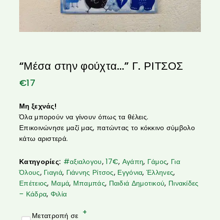
“Μέσα στην φούχτα…” Γ. ΡΙΤΣΟΣ
€
17
Μη ξεχνάς!
Όλα μπορούν να γίνουν όπως τα θέλεις.
Επικοινώνησε μαζί μας, πατώντας το κόκκινο σύμβολο
κάτω αριστερά.
Κατηγορίες:
#αξιαλογου
,
17€
,
Αγάπη
,
Γάμος
,
Για
Όλους
,
Γιαγιά
,
Γιάννης Ρίτσος
,
Εγγόνια
,
Έλληνες
,
Επέτειος
,
Μαμά
,
Μπαμπάς
,
Παιδιά Δημοτικού
,
Πινακίδες
– Κάδρα
,
Φιλία
+
Μετατροπή σε