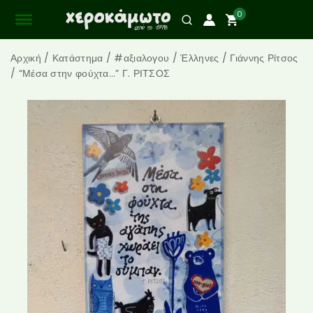
0
Αρχική
/
Κατάστημα
/
#αξιαλογου
/
Έλληνες
/
Γιάννης Ρίτσος
/
“Μέσα στην φούχτα…” Γ. ΡΙΤΣΟΣ