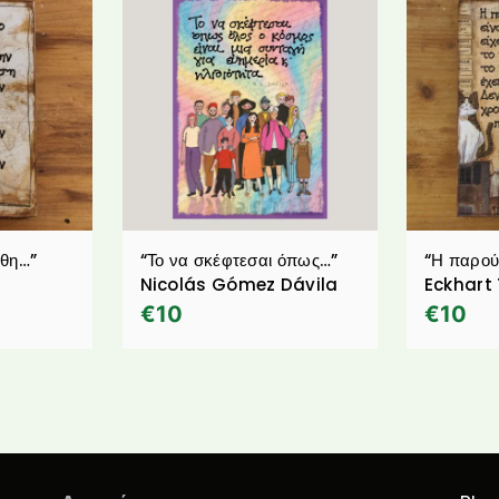
άθη…”
“Το να σκέφτεσαι όπως…”
“Η παρού
Nicolás Gómez Dávila
Eckhart 
€
10
€
10