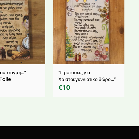
σα στιγμή…”
“Προτάσεις για
Tolle
Χριστουγεννιάτικο δώρο…”
€
10