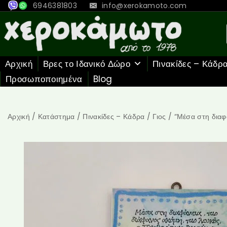
6946381803
info@xerokamoto.com
Αρχική
Βρες το Ιδανικό Δώρο
Πινακίδες – Κάδρ
Προσωποποιημένα
Blog
Αρχική
/
Κατάστημα
/
Πινακίδες – Κάδρα
/
Γιος
/
“Μέσα στη διαφ