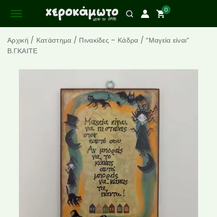
0
Αρχική
/
Κατάστημα
/
Πινακίδες – Κάδρα
/
“Μαγεία είναι”
Β.ΓΚΑΙΤΕ