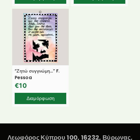
“Ζητώ συγγνώμη…” F.
Pessoa
€
10
Διαμόρφωση
Λεωφόρος Κύπρου 100, 16232, Βύρωνας,