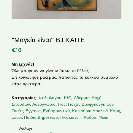
“Μαγεία είναι” Β.ΓΚΑΙΤΕ
€
10
Μη ξεχνάς!
Όλα μπορούν να γίνουν όπως τα θέλεις.
Επικοινώνησε μαζί μας, πατώντας το κόκκινο σύμβολο
κάτω αριστερά.
Κατηγορίες:
#αξιαλογου
,
10€
,
Αδέρφια
,
Αρχή
Σπουδών
,
Αυτογνωσία
,
Γιος
,
Γιόχαν Βόλφγκανγκ φον
Γκαίτε
,
Εγγόνια
,
Ενθαρρυντικά
,
Καινούρια Δουλειά
,
Κόρη
,
Ξένοι
,
Παιδιά Δημοτικού
,
Πινακίδες – Κάδρα
,
Φιλία
Αλλαγή
-