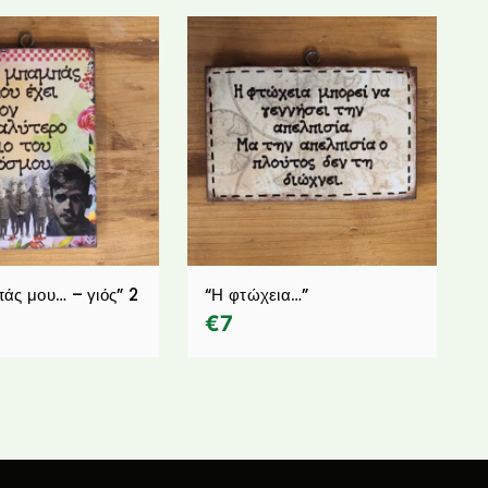
άς μου… – γιός” 2
“Η φτώχεια…”
€
7