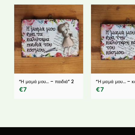
“Η μαμά μου… – παιδιά” 2
“Η μαμά μου… – κ
€
7
€
7