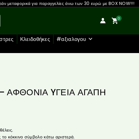
άν μεταφορικά για παραγγελίες άνω των 30 ευρώ με BOX NOW!!!
0
στρες
Κλειδοθήκες
#αξιαλογου
ι – ΑΦΘΟΝΙΑ YΓΕΙΑ ΑΓΑΠΗ
έλεις.
 το κόκκινο σύμβολο κάτω αριστερά.