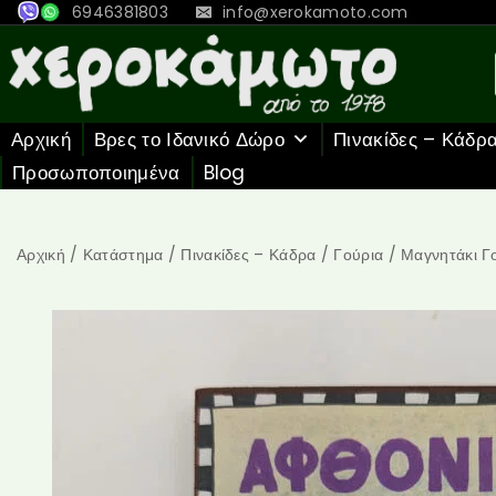
6946381803
info@xerokamoto.com
Αρχική
Βρες το Ιδανικό Δώρο
Πινακίδες – Κάδρ
Προσωποποιημένα
Blog
Αρχική
/
Κατάστημα
/
Πινακίδες – Κάδρα
/
Γούρια
/
Μαγνητάκι 