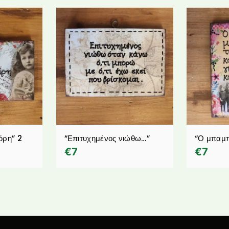
όρη” 2
“Επιτυχημένος νιώθω…”
“Ο μπαμπ
€
7
€
7