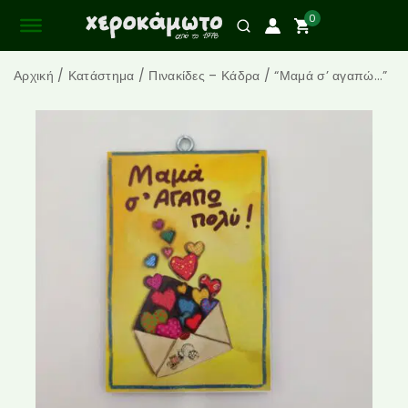
0
Αρχική
/
Κατάστημα
/
Πινακίδες – Κάδρα
/
“Μαμά σ’ αγαπώ…”