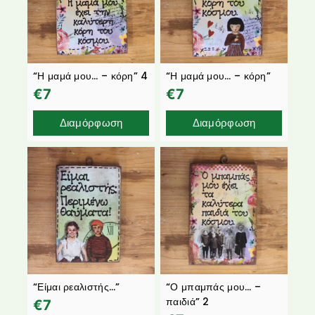
“Η μαμά μου… – κόρη” 4
“Η μαμά μου… – κόρη”
€
7
€
7
Διαμόρφωση
Διαμόρφωση
“Είμαι ρεαλιστής…”
“Ο μπαμπάς μου… –
παιδιά” 2
€
7