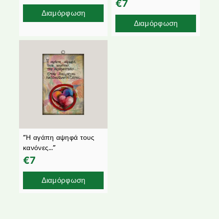
€
7
Διαμόρφωση
Διαμόρφωση
“Η αγάπη αψηφά τους
κανόνες…”
€
7
Διαμόρφωση