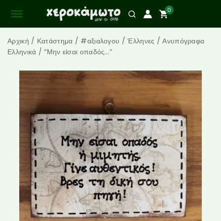
0
Αρχική
/
Κατάστημα
/
#αξιαλογου
/
Έλληνες
/
Ανυπόγραφα
Ελληνικά
/
“Μην είσαι οπαδός…”