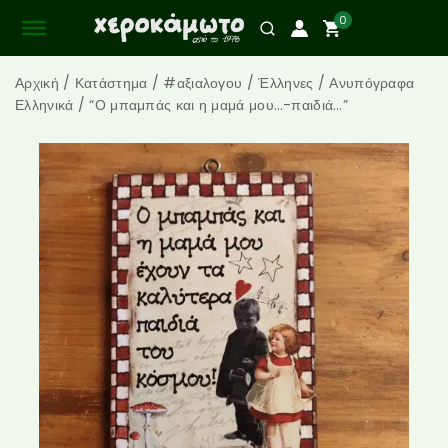
0
Αρχική
/
Κατάστημα
/
#αξιαλογου
/
Έλληνες
/
Ανυπόγραφα
Ελληνικά
/
“Ο μπαμπάς και η μαμά μου…-παιδιά…”