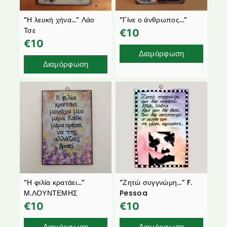
“Η λευκή χήνα…” Λάο
“Γίνε ο άνθρωπος…”
Τσε
€
10
€
10
Διαμόρφωση
Διαμόρφωση
“Η φιλία κρατάει…”
“Ζητώ συγγνώμη…” F.
Μ.ΛΟΥΝΤΕΜΗΣ
Pessoa
€
10
€
10
Διαμόρφωση
Διαμόρφωση