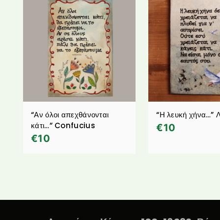
“Αν όλοι απεχθάνονται
“Η λευκή χήνα…” 
κάτι…” Confucius
€
10
€
10