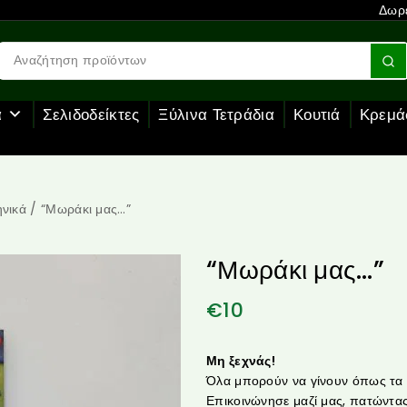
Δωρε
α
Σελιδοδείκτες
Ξύλινα Τετράδια
Κουτιά
Κρεμά
νικά
/
“Μωράκι μας…”
“Μωράκι μας…”
€
10
Μη ξεχνάς!
Όλα μπορούν να γίνουν όπως τα θ
Επικοινώνησε μαζί μας, πατώντας