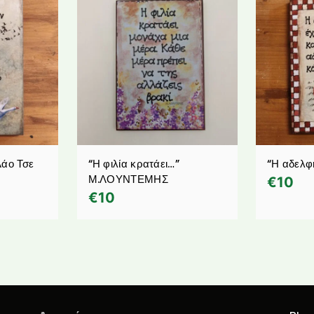
Λάο Τσε
“Η φιλία κρατάει…”
“Η αδελφ
Μ.ΛΟΥΝΤΕΜΗΣ
€
10
€
10