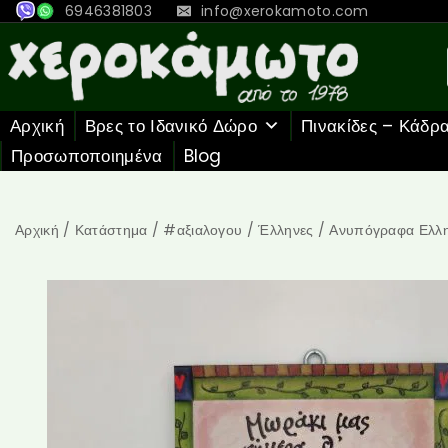
6946381803
info@xerokamoto.com
Αρχική
Βρες το Ιδανικό Δώρο
Πινακίδες – Κάδρ
Προσωποποιημένα
Blog
Αρχική
/
Κατάστημα
/
#αξιαλογου
/
Έλληνες
/
Ανυπόγραφα Ελλη