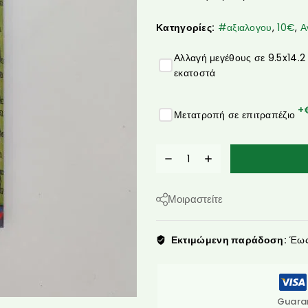
Κατηγορίες:
#αξιαλογου
,
10€
,
Α
Αλλαγή μεγέθους σε 9.5x14.2
εκατοστά
+
Μετατροπή σε επιτραπέζιο
Μοιραστείτε
Εκτιμώμενη παράδοση:
Έως 
Guara