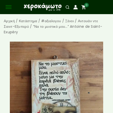
0
Αρχική
/
Κατάστημα
/
#αξιαλογου
/
Ξένοι
/
Αντουάν ντε
Σαιντ-Εξυπερύ
/
“Να το μυστικό μου…” Antoine de Saint-
Exupéry