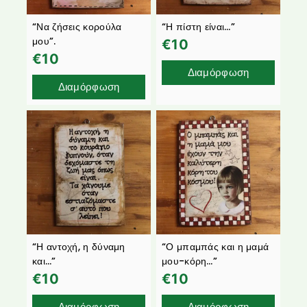
“Να ζήσεις κορούλα
“Η πίστη είναι…”
μου”.
€
10
€
10
Διαμόρφωση
Διαμόρφωση
“Η αντοχή, η δύναμη
“Ο μπαμπάς και η μαμά
και…”
μου-κόρη…”
€
10
€
10
Διαμόρφωση
Διαμόρφωση