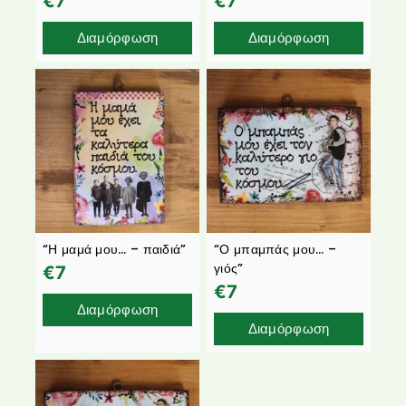
€
7
€
7
Διαμόρφωση
Διαμόρφωση
“Η μαμά μου… – παιδιά”
“Ο μπαμπάς μου… –
γιός”
€
7
€
7
Διαμόρφωση
Διαμόρφωση