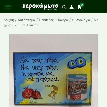
0
Αρχική
/
Κατάστημα
/
Πινακίδες – Κάδρα
/
Ημερολόγια
/
Να
‘χεις τύχη – Ο. Ελύτης