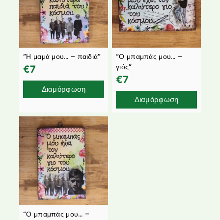
“Η μαμά μου… – παιδιά”
“Ο μπαμπάς μου… –
γιός”
€
7
€
7
Διαμόρφωση
Διαμόρφωση
“Ο μπαμπάς μου… –