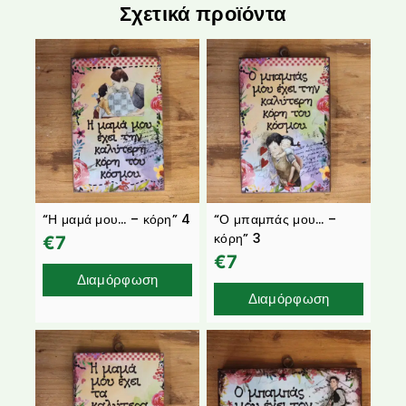
Σχετικά προϊόντα
“Η μαμά μου… – κόρη” 4
“Ο μπαμπάς μου… –
κόρη” 3
€
7
€
7
Διαμόρφωση
Διαμόρφωση