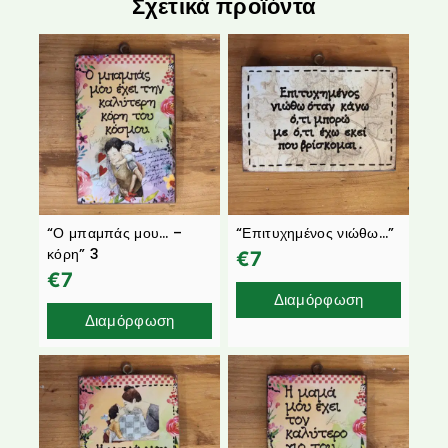
Σχετικά προϊόντα
“Ο μπαμπάς μου… –
“Επιτυχημένος νιώθω…”
κόρη” 3
€
7
€
7
Διαμόρφωση
Διαμόρφωση