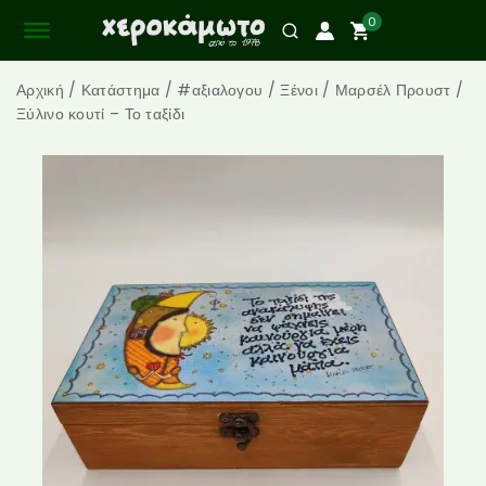
0
Αρχική
/
Κατάστημα
/
#αξιαλογου
/
Ξένοι
/
Μαρσέλ Προυστ
/
Ξύλινο κουτί – Το ταξίδι