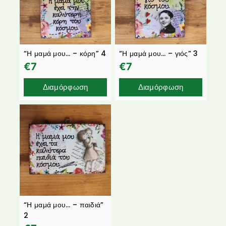
“Η μαμά μου… – κόρη” 4
“Η μαμά μου… – γιός” 3
€
7
€
7
Διαμόρφωση
Διαμόρφωση
“Η μαμά μου… – παιδιά”
2