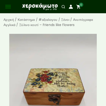
0
Αρχική
/
Κατάστημα
/
#αξιαλογου
/
Ξένοι
/
Ανυπόγραφα
Αγγλικά
/
Ξύλινο κουτί – Friends like flowers