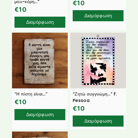
μου-κόρη…”
€
10
€
10
Διαμόρφωση
Διαμόρφωση
“Η πίστη είναι…”
“Ζητώ συγγνώμη…” F.
Pessoa
€
10
€
10
Διαμόρφωση
Διαμόρφωση