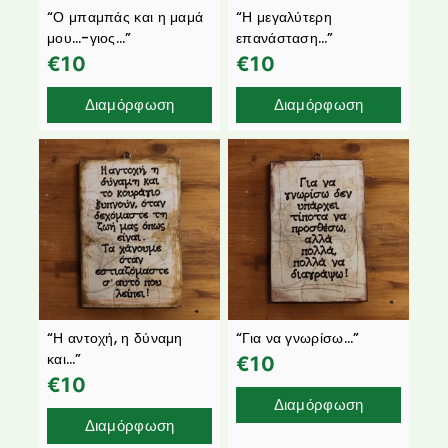
“Ο μπαμπάς και η μαμά
“Η μεγαλύτερη
μου…-γιος…”
επανάσταση…”
€
10
€
10
Διαμόρφωση
Διαμόρφωση
“Η αντοχή, η δύναμη
“Για να γνωρίσω…”
και…”
€
10
€
10
Διαμόρφωση
Διαμόρφωση