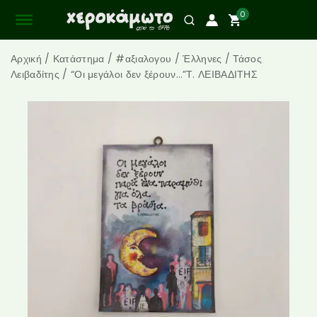
0
Αρχική
/
Κατάστημα
/
#αξιαλογου
/
Έλληνες
/
Τάσος
Λειβαδίτης
/
“Οι μεγάλοι δεν ξέρουν…”Τ. ΛΕΙΒΑΔΙΤΗΣ