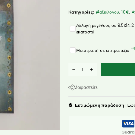
Κατηγορίες:
#αξιαλογου
,
10€
,
Α
Αλλαγή μεγέθους σε 9.5x14.2
εκατοστά
+
Μετατροπή σε επιτραπέζιο
Μοιραστείτε
Εκτιμώμενη παράδοση:
Έως 
Guara