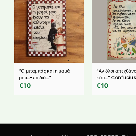
“Ο μπαμπάς και η μαμά
“Αν όλοι απεχθάνο
μου…-παιδιά…”
κάτι…” Confuciu
€
10
€
10