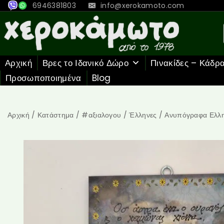
6946381803
info@xerokamoto.com
Αρχική
Βρες το Ιδανικό Δώρο
Πινακίδες – Κάδρ
Προσωποποιημένα
Blog
Αρχική
/
Κατάστημα
/
#αξιαλογου
/
Έλληνες
/
Ανυπόγραφα Ελλη