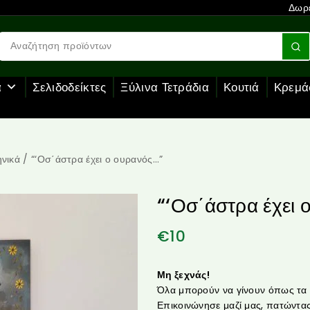
Δωρε
α
Σελιδοδείκτες
Ξύλινα Τετράδια
Κουτιά
Κρεμά
νικά
/
“‘Οσ΄άστρα έχει ο ουρανός…”
“‘Οσ΄άστρα έχει 
€
10
Μη ξεχνάς!
Όλα μπορούν να γίνουν όπως τα θ
Επικοινώνησε μαζί μας, πατώντας