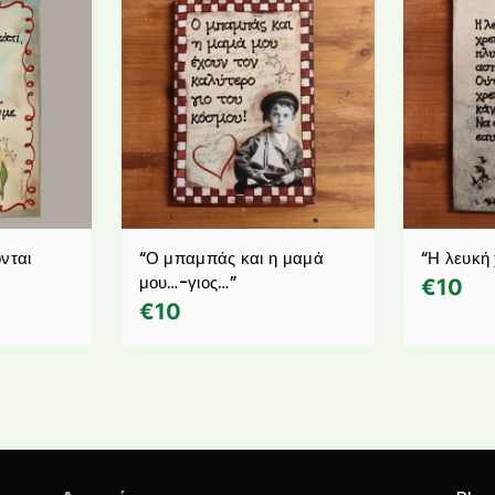
νται
“Ο μπαμπάς και η μαμά
“Η λευκή
s
μου…-γιος…”
€
10
€
10