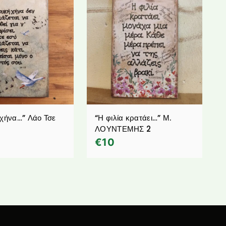
 χήνα…” Λάο Τσε
“Η φιλία κρατάει…” Μ.
ΛΟΥΝΤΕΜΗΣ 2
€
10