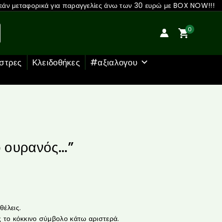
άν μεταφορικά για παραγγελίες άνω των 30 ευρώ με BOX NOW!!!
0
στρες
Κλειδοθήκες
#αξιαλογου
ο ουρανός…”
έλεις.
 το κόκκινο σύμβολο κάτω αριστερά.