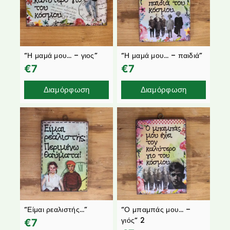
“Η μαμά μου… – γιος”
“Η μαμά μου… – παιδιά”
€
7
€
7
Διαμόρφωση
Διαμόρφωση
“Είμαι ρεαλιστής…”
“Ο μπαμπάς μου… –
γιός” 2
€
7