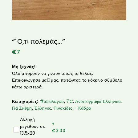
“΄Ο,τι πολεμάς…”
€
7
Μη ξεχνάς!
Όλα μπορούν να γίνουν όπως τα θέλεις.
Επικοινώνησε μαζί μας, πατώντας το κόκκινο σύμβολο
κάτω αριστερά.
Κατηγορίες:
#αξιαλογου
,
7€
,
Ανυπόγραφα Ελληνικά
,
Για Σκέψη
,
Έλληνες
,
Πινακίδες – Κάδρα
Αλλαγή
+
μεγέθους σε
€
3.00
13,5x20