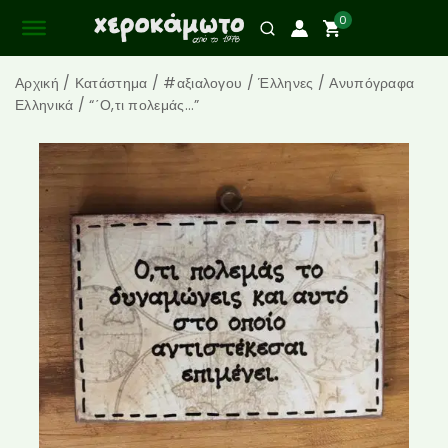
0
Αρχική
/
Κατάστημα
/
#αξιαλογου
/
Έλληνες
/
Ανυπόγραφα
Ελληνικά
/
“΄Ο,τι πολεμάς…”