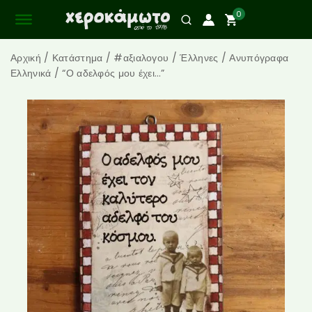
0
Αρχική
/
Κατάστημα
/
#αξιαλογου
/
Έλληνες
/
Ανυπόγραφα
Ελληνικά
/
“Ο αδελφός μου έχει…”