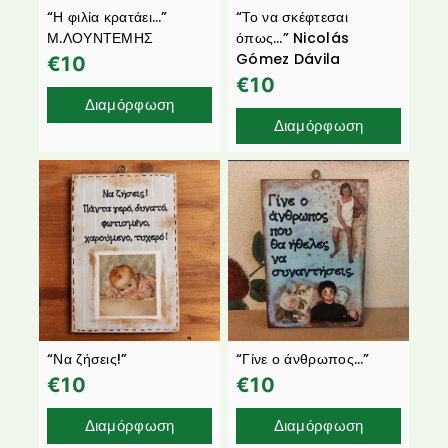
“Η φιλία κρατάει…”
“Το να σκέφτεσαι
Μ.ΛΟΥΝΤΕΜΗΣ
όπως…” Nicolás
Gómez Dávila
€
10
€
10
Διαμόρφωση
Διαμόρφωση
“Να ζήσεις!”
“Γίνε ο άνθρωπος…”
€
10
€
10
Διαμόρφωση
Διαμόρφωση