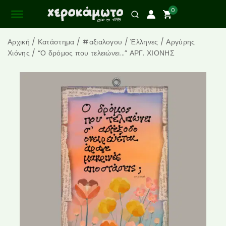
0
Αρχική
/
Κατάστημα
/
#αξιαλογου
/
Έλληνες
/
Αργύρης
Χιόνης
/
“Ο δρόμος που τελειώνει…” ΑΡΓ. ΧΙΟΝΗΣ