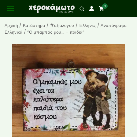
0
Αρχική
/
Κατάστημα
/
#αξιαλογου
/
Έλληνες
/
Ανυπόγραφα
Ελληνικά
/
“Ο μπαμπάς μου… – παιδιά”