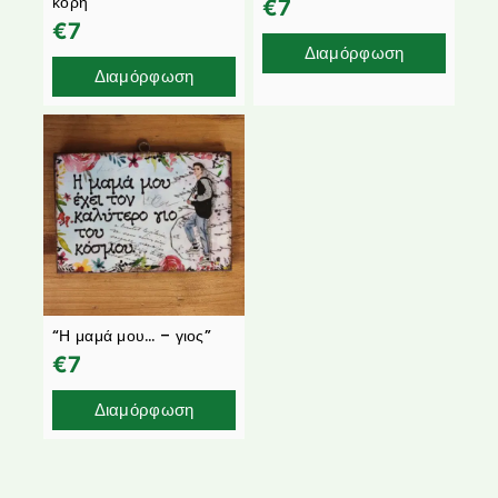
κόρη”
€
7
€
7
Διαμόρφωση
Διαμόρφωση
“Η μαμά μου… – γιος”
€
7
Διαμόρφωση