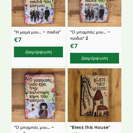
“Η μαμά μου… – παιδιά”
“Ο μπαμπάς μου… –
παιδιά” 2
€
7
€
7
Διαμόρφωση
Διαμόρφωση
“Ο μπαμπάς μου… –
“Bless this House”