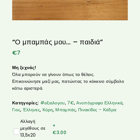
“Ο μπαμπάς μου… – παιδιά”
€
7
Μη ξεχνάς!
Όλα μπορούν να γίνουν όπως τα θέλεις.
Επικοινώνησε μαζί μας, πατώντας το κόκκινο σύμβολο
κάτω αριστερά.
Κατηγορίες:
#αξιαλογου
,
7€
,
Ανυπόγραφα Ελληνικά
,
Γιος
,
Έλληνες
,
Κόρη
,
Μπαμπάς
,
Πινακίδες – Κάδρα
Αλλαγή
+
μεγέθους σε
€
3.00
13,5x20