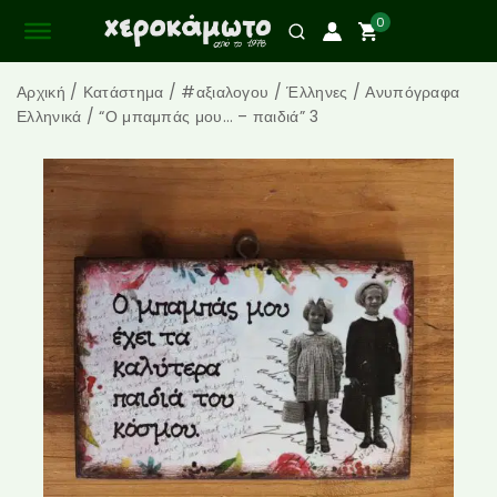
0
Αρχική
/
Κατάστημα
/
#αξιαλογου
/
Έλληνες
/
Ανυπόγραφα
Ελληνικά
/
“Ο μπαμπάς μου… – παιδιά” 3