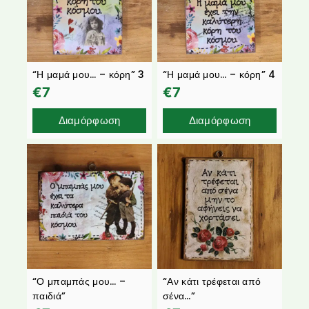
“Η μαμά μου… – κόρη” 3
“Η μαμά μου… – κόρη” 4
€
7
€
7
Διαμόρφωση
Διαμόρφωση
“Ο μπαμπάς μου… –
“Αν κάτι τρέφεται από
παιδιά”
σένα…”