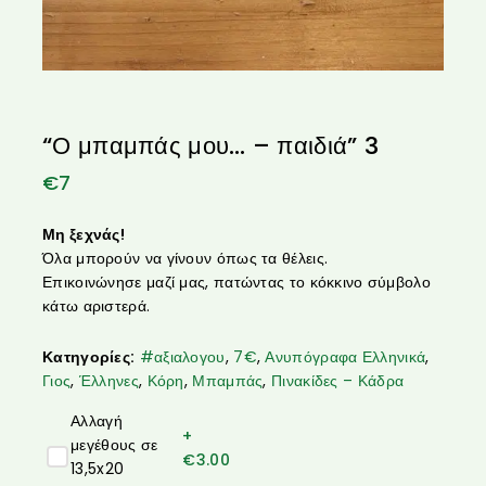
“Ο μπαμπάς μου… – παιδιά” 3
€
7
Μη ξεχνάς!
Όλα μπορούν να γίνουν όπως τα θέλεις.
Επικοινώνησε μαζί μας, πατώντας το κόκκινο σύμβολο
κάτω αριστερά.
Κατηγορίες:
#αξιαλογου
,
7€
,
Ανυπόγραφα Ελληνικά
,
Γιος
,
Έλληνες
,
Κόρη
,
Μπαμπάς
,
Πινακίδες – Κάδρα
Αλλαγή
+
μεγέθους σε
€
3.00
13,5x20