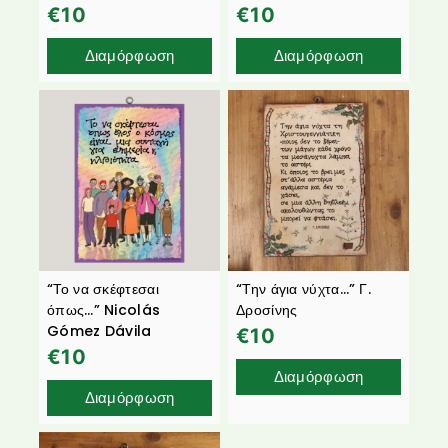
€
10
€
10
Διαμόρφωση
Διαμόρφωση
“Το να σκέφτεσαι
“Την άγια νύχτα…” Γ.
όπως…” Nicolás
Δροσίνης
Gómez Dávila
€
10
€
10
Διαμόρφωση
Διαμόρφωση