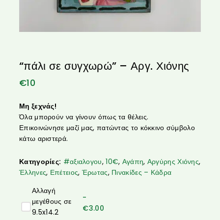
“πάλι σε συγχωρώ” – Αργ. Χιόνης
€
10
Μη ξεχνάς!
Όλα μπορούν να γίνουν όπως τα θέλεις.
Επικοινώνησε μαζί μας, πατώντας το κόκκινο σύμβολο
κάτω αριστερά.
Κατηγορίες:
#αξιαλογου
,
10€
,
Αγάπη
,
Αργύρης Χιόνης
,
Έλληνες
,
Επέτειος
,
Έρωτας
,
Πινακίδες – Κάδρα
Αλλαγή
-
μεγέθους σε
€
3.00
9.5x14.2