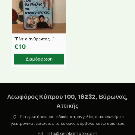
“Γίνε ο άνθρωπος…”
€
10
Διαμόρφωση
Λεωφόρος Κύπρου 100, 16232, Βύρωνας,
Αττικής
Για ερωτήσεις και ειδικές παραγγελίες επικοινωνήστε
ηλεκτρονικά πατώντας το κόκκινο σύμβολο κάτω αριστερά.
info@xerokamoto.com