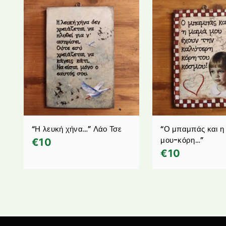
“Η λευκή χήνα…” Λάο Τσε
“Ο μπαμπάς και η
μου-κόρη…”
€
10
€
10