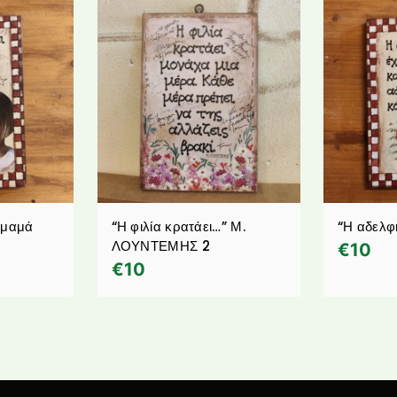
 μαμά
“Η φιλία κρατάει…” Μ.
“Η αδελφ
ΛΟΥΝΤΕΜΗΣ 2
€
10
€
10