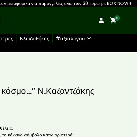
άν μεταφορικά για παραγγελίες άνω των 30 ευρώ με BOX NOW!!!
0
στρες
Κλειδοθήκες
#αξιαλογου
ν κόσμο…” Ν.Καζαντζάκης
έλεις.
 το κόκκινο σύμβολο κάτω αριστερά.