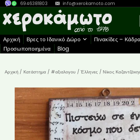
6946381803
info@xerokamoto.com
Αρχική
Βρες το Ιδανικό Δώρο
Πινακίδες – Κάδρ
Προσωποποιημένα
Blog
Αρχική
/
Κατάστημα
/
#αξιαλογου
/
Έλληνες
/
Νίκος Καζαντζάκη