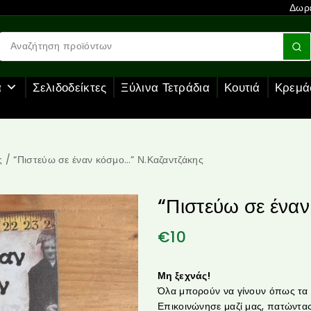
Δωρε
α
Σελιδοδείκτες
Ξύλινα Τετράδια
Κουτιά
Κρεμά
ς
/
“Πιστεύω σε έναν κόσμο…” Ν.Καζαντζάκης
“Πιστεύω σε ένα
€
10
Μη ξεχνάς!
Όλα μπορούν να γίνουν όπως τα θ
Επικοινώνησε μαζί μας, πατώντας