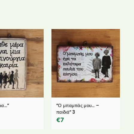
ρα…”
“Ο μπαμπάς μου… –
παιδιά” 3
€
7