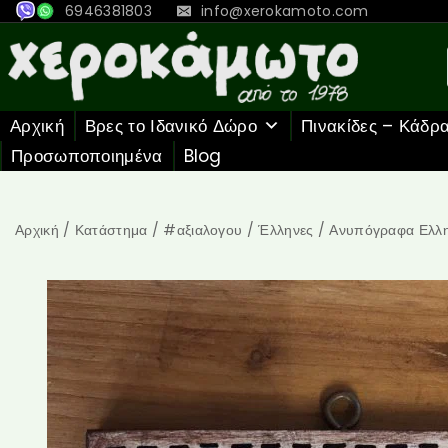
6946381803
info@xerokamoto.com
Αρχική
Βρες το Ιδανικό Δώρο
Πινακίδες – Κάδρ
Προσωποποιημένα
Blog
Αρχική
/
Κατάστημα
/
#αξιαλογου
/
Έλληνες
/
Ανυπόγραφα Ελλη