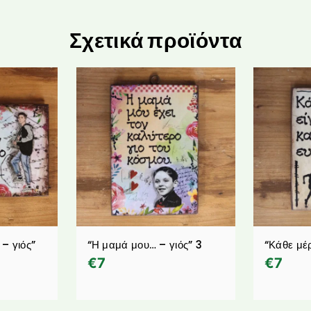
Σχετικά προϊόντα
– γιός”
“Η μαμά μου… – γιός” 3
“Κάθε μέ
€
7
€
7