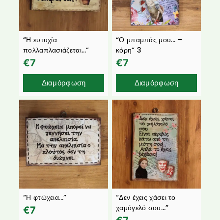
“Η ευτυχία
“Ο μπαμπάς μου… –
πολλαπλασιάζεται…”
κόρη” 3
€
7
€
7
Διαμόρφωση
Διαμόρφωση
“Η φτώχεια…”
“Δεν έχεις χάσει το
χαμόγελό σου…”
€
7