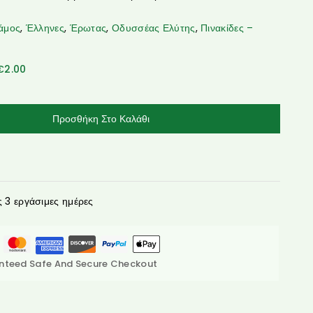
άμος
,
Έλληνες
,
Έρωτας
,
Οδυσσέας Ελύτης
,
Πινακίδες –
€
2.00
Προσθήκη Στο Καλάθι
3 εργάσιμες ημέρες
nteed Safe And Secure Checkout