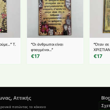
ούμε…” Τ.
“Οι άνθρωποι είναι
“Όταν σε
φτιαγμένοι…”
ΧΡΙΣΤΙ
€
17
€
17
νας, Αττικής
Blo
Σχετ
κτρονικά πατώντας το κόκκινο