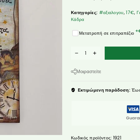
Κατηγορίες:
#αξιαλογου
,
17€
,
Γ
Κάδρα
+
Μετατροπή σε επιτραπέζιο
Μοιραστείτε
Εκτιμώμενη παράδοση:
Έως 
Guara
Κωδικός προϊόντος:
1921