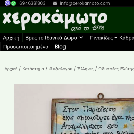
6946381803
info@xerokamoto.com
Αρχική
Βρες το Ιδανικό Δώρο
Πινακίδες – Κάδρ
Προσωποποιημένα
Blog
Αρχική
/
Κατάστημα
/
#αξιαλογου
/
Έλληνες
/
Οδυσσέας Ελύτη