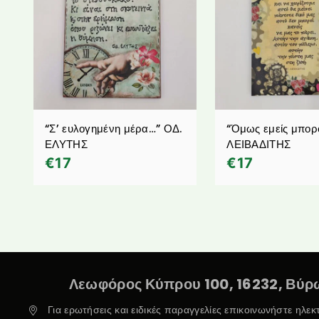
“Σ’ ευλογημένη μέρα…” ΟΔ.
“Όμως εμείς μπορ
ΕΛΥΤΗΣ
ΛΕΙΒΑΔΙΤΗΣ
€
17
€
17
Λεωφόρος Κύπρου 100, 16232, Βύρω
Για ερωτήσεις και ειδικές παραγγελίες επικοινωνήστε ηλε