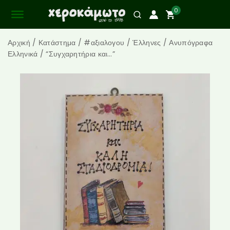
0
Αρχική
/
Κατάστημα
/
#αξιαλογου
/
Έλληνες
/
Ανυπόγραφα
Ελληνικά
/
“Συγχαρητήρια και…”