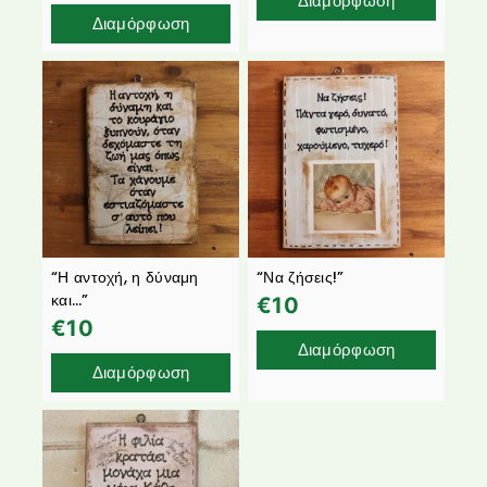
Διαμόρφωση
Διαμόρφωση
“Η αντοχή, η δύναμη
“Να ζήσεις!”
και…”
€
10
€
10
Διαμόρφωση
Διαμόρφωση