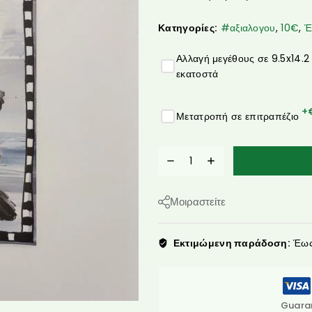
Κατηγορίες:
#αξιαλογου
,
10€
,
Έ
Αλλαγή μεγέθους σε 9.5x14.2
εκατοστά
+
Μετατροπή σε επιτραπέζιο
Μοιραστείτε
Εκτιμώμενη παράδοση:
Έως 
Guara