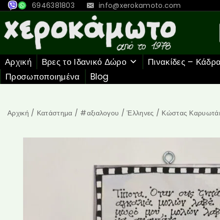
6946381803
info@xerokamoto.com
Αρχική
Βρες το Ιδανικό Δώρο
Πινακίδες – Κάδρ
Προσωποποιημένα
Blog
Αρχική
/
Κατάστημα
/
#αξιαλογου
/
Έλληνες
/
Κώστας Καρυωτά