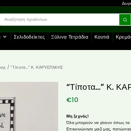
Δωρε
α
Σελιδοδείκτες
Ξύλινα Τετράδια
Κουτιά
Κρεμά
κης
/
“Τίποτα…” Κ. ΚΑΡΥΩΤΑΚΗΣ
“Τίποτα…” Κ. Κ
€
10
Μη ξεχνάς!
Όλα μπορούν να γίνουν όπως τα θ
Επικοινώνησε μαζί μας, πατώντας