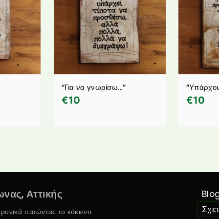
“Για να γνωρίσω…”
“Υπάρχου
€
10
€
10
νας, Αττικής
Blo
Σχετ
κτρονικά πατώντας το κόκκινο