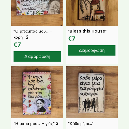
“Ο μπαμπάς μου… –
“Bless this House”
κόρη” 2
€
7
€
7
Διαμόρφωση
Διαμόρφωση
“Η μαμά μου… – γιός” 3
“Κάθε μέρα…”