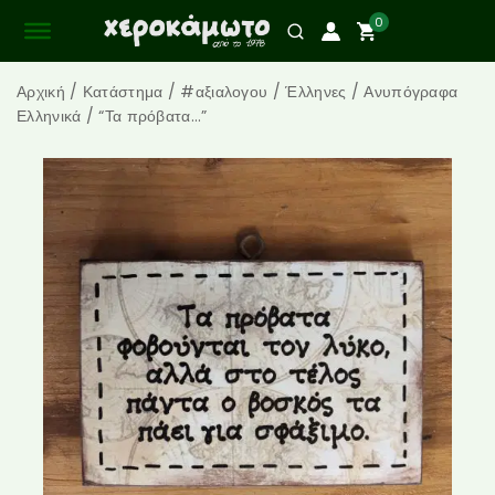
0
Αρχική
/
Κατάστημα
/
#αξιαλογου
/
Έλληνες
/
Ανυπόγραφα
Ελληνικά
/
“Τα πρόβατα…”