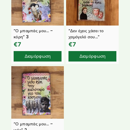
“Ο μπαμπάς μου… –
“Δεν έχεις χάσει το
κόρη” 3
χαμόγελό σου…”
€
7
€
7
Διαμόρφωση
Διαμόρφωση
“Ο μπαμπάς μου… –
γιός” 2