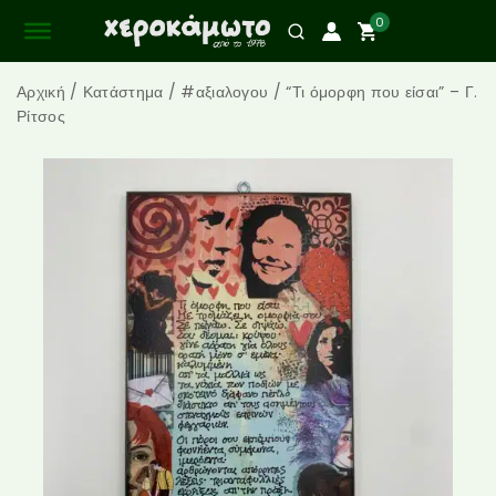
0
Αρχική
/
Κατάστημα
/
#αξιαλογου
/
“Τι όμορφη που είσαι” – Γ.
Ρίτσος