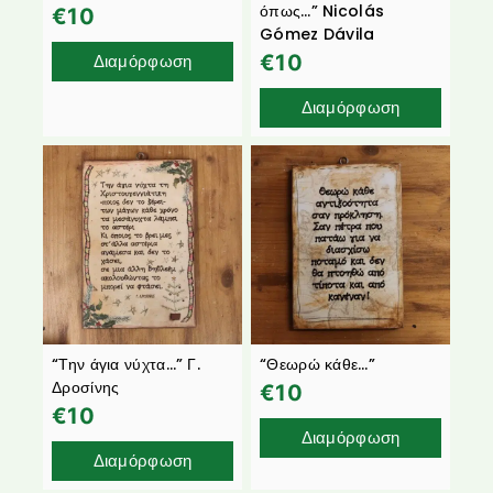
όπως…” Nicolás
€
10
Gómez Dávila
Διαμόρφωση
€
10
Διαμόρφωση
“Την άγια νύχτα…” Γ.
“Θεωρώ κάθε…”
Δροσίνης
€
10
€
10
Διαμόρφωση
Διαμόρφωση