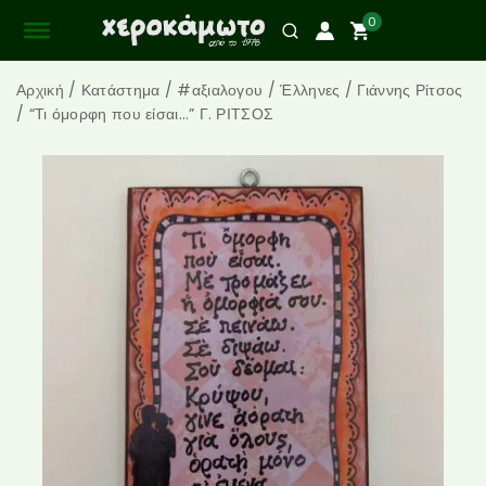
0
Αρχική
/
Κατάστημα
/
#αξιαλογου
/
Έλληνες
/
Γιάννης Ρίτσος
/
“Τι όμορφη που είσαι…” Γ. ΡΙΤΣΟΣ