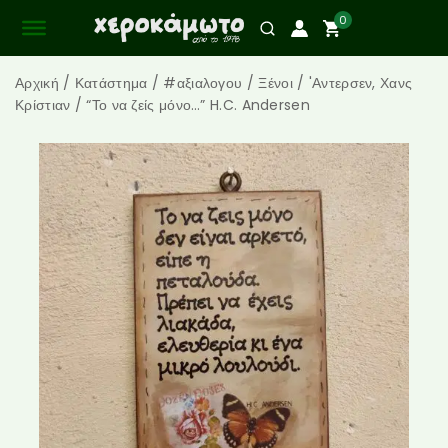
0
Αρχική
/
Κατάστημα
/
#αξιαλογου
/
Ξένοι
/
'Αντερσεν, Χανς
Κρίστιαν
/
“Το να ζείς μόνο…” H.C. Andersen