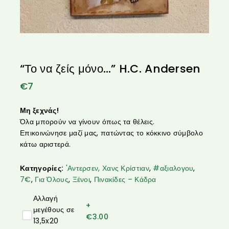
“Το να ζείς μόνο…” H.C. Andersen
€
7
Μη ξεχνάς!
Όλα μπορούν να γίνουν όπως τα θέλεις.
Επικοινώνησε μαζί μας, πατώντας το κόκκινο σύμβολο
κάτω αριστερά.
Κατηγορίες:
'Αντερσεν, Χανς Κρίστιαν
,
#αξιαλογου
,
7€
,
Για Όλους
,
Ξένοι
,
Πινακίδες – Κάδρα
Αλλαγή
+
μεγέθους σε
€
3.00
13,5x20