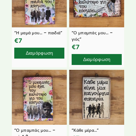
“Η μαμά μου… – παιδιά”
“Ο μπαμπάς μου… –
γιός”
€
7
€
7
Διαμόρφωση
Διαμόρφωση
“Ο μπαμπάς μου… –
“Κάθε μέρα…”