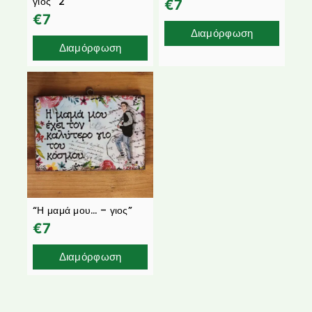
γιός” 2
€
7
€
7
Διαμόρφωση
Διαμόρφωση
“Η μαμά μου… – γιος”
€
7
Διαμόρφωση