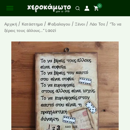
0
Αρχική
/
Κατάστημα
/
#αξιαλογου
/
Ξένοι
/
Λάο Τσε
/
“Το να
ξέρεις τους άλλους…” Laozi