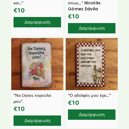
και…”
όπως…” Nicolás
Gómez Dávila
€
10
€
10
Διαμόρφωση
Διαμόρφωση
“Να ζήσεις κορούλα
“Ο αδελφός μου έχει…”
μου”.
€
10
€
10
Διαμόρφωση
Διαμόρφωση