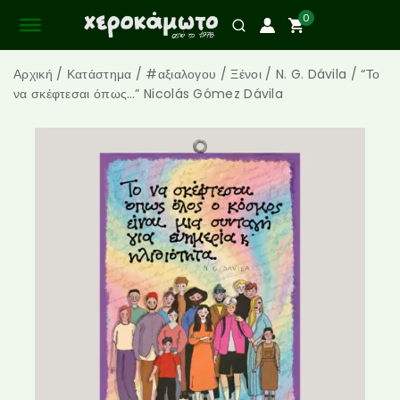
0
Αρχική
/
Κατάστημα
/
#αξιαλογου
/
Ξένοι
/
N. G. Dávila
/
“Το
να σκέφτεσαι όπως…” Nicolás Gómez Dávila