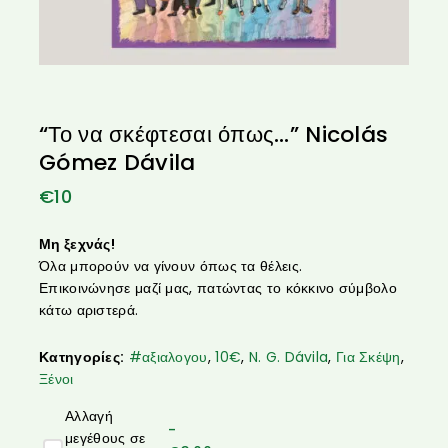
“Το να σκέφτεσαι όπως…” Nicolás
Gómez Dávila
€
10
Μη ξεχνάς!
Όλα μπορούν να γίνουν όπως τα θέλεις.
Επικοινώνησε μαζί μας, πατώντας το κόκκινο σύμβολο
κάτω αριστερά.
Κατηγορίες:
#αξιαλογου
,
10€
,
N. G. Dávila
,
Για Σκέψη
,
Ξένοι
Αλλαγή
-
μεγέθους σε