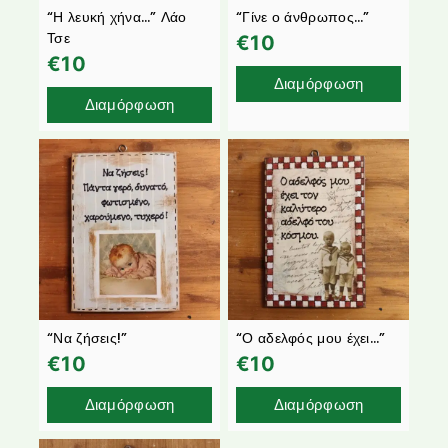
“Η λευκή χήνα…” Λάο
“Γίνε ο άνθρωπος…”
Τσε
€
10
€
10
Διαμόρφωση
Διαμόρφωση
“Να ζήσεις!”
“Ο αδελφός μου έχει…”
€
10
€
10
Διαμόρφωση
Διαμόρφωση