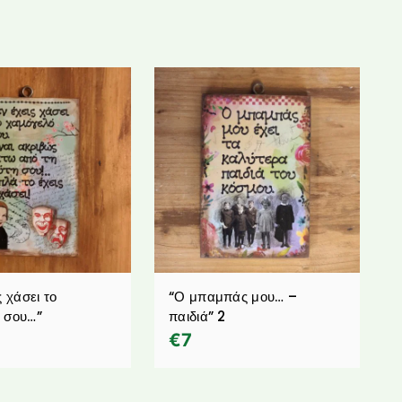
ς χάσει το
“Ο μπαμπάς μου… –
 σου…”
παιδιά” 2
€
7