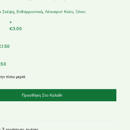
α Σκέψη
,
Ενθαρρυντικά
,
Λέοναρντ Κοέν
,
Ξένοι
+
€
3.00
€
1.50
1.50
την πίσω μεριά.
Προσθήκη Στο Καλάθι
3 εργάσιμες ημέρες