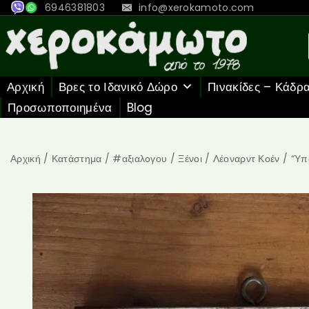
6946381803
info@xerokamoto.com
Αρχική
Βρες το Ιδανικό Δώρο
Πινακίδες – Κάδρ
Προσωποποιημένα
Blog
Αρχική
/
Κατάστημα
/
#αξιαλογου
/
Ξένοι
/
Λέοναρντ Κοέν
/
“Υπ