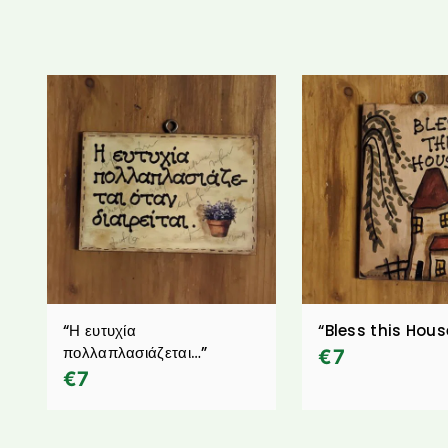
“Η ευτυχία
“Bless this Hous
πολλαπλασιάζεται…”
€
7
€
7