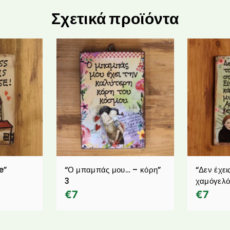
Σχετικά προϊόντα
e”
“Ο μπαμπάς μου… – κόρη”
“Δεν έχει
3
χαμόγελό
€
7
€
7