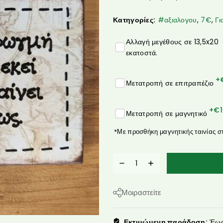
Κατηγορίες:
#αξιαλογου
,
7€
,
Γι
Αλλαγή μεγέθους σε 13,5x20
εκατοστά.
+
Μετατροπή σε επιτραπέζιο
+€
Μετατροπή σε μαγνητικό
*Με προσθήκη μαγνητικής ταινίας σ
Μοιραστείτε
Εκτιμώμενη παράδοση:
Έως 