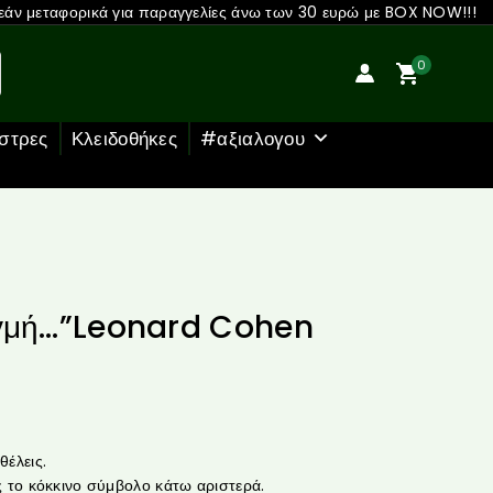
άν μεταφορικά για παραγγελίες άνω των 30 ευρώ με BOX NOW!!!
0
στρες
Κλειδοθήκες
#αξιαλογου
ωγμή…”Leonard Cohen
έλεις.
 το κόκκινο σύμβολο κάτω αριστερά.