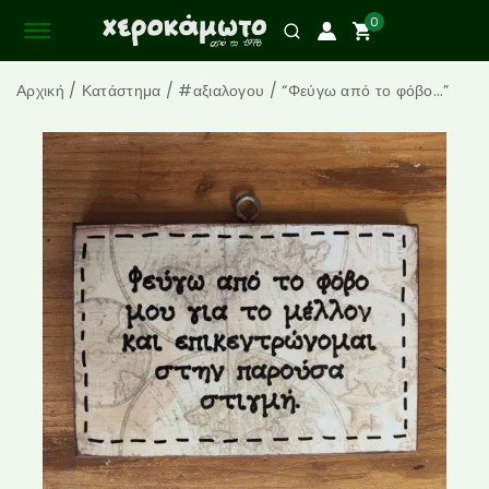
0
Αρχική
/
Κατάστημα
/
#αξιαλογου
/
“Φεύγω από το φόβο…”