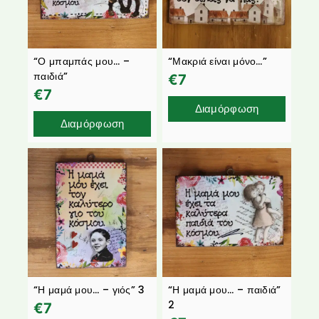
“Ο μπαμπάς μου… –
“Μακριά είναι μόνο…”
παιδιά”
€
7
€
7
Διαμόρφωση
Διαμόρφωση
“Η μαμά μου… – γιός” 3
“Η μαμά μου… – παιδιά”
2
€
7