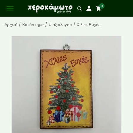
0
Αρχική
/
Κατάστημα
/
#αξιαλογου
/
Χίλιες Ευχές