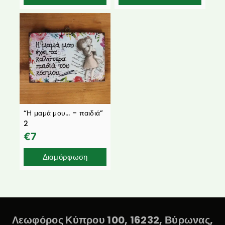
“Η μαμά μου… – παιδιά”
2
€
7
Διαμόρφωση
Λεωφόρος Κύπρου 100, 16232, Βύρωνας,