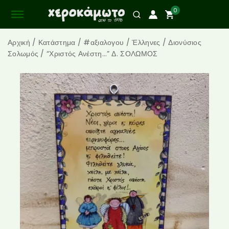
0
Αρχική
/
Κατάστημα
/
#αξιαλογου
/
Έλληνες
/
Διονύσιος
Σολωμός
/
“Χριστός Ανέστη…” Δ. ΣΟΛΩΜΟΣ