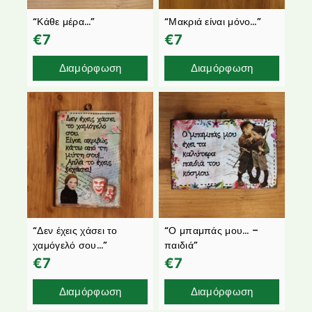
“Κάθε μέρα…”
“Μακριά είναι μόνο…”
€
7
€
7
Διαμόρφωση
Διαμόρφωση
“Δεν έχεις χάσει το
“Ο μπαμπάς μου… –
χαμόγελό σου…”
παιδιά”
€
7
€
7
Διαμόρφωση
Διαμόρφωση