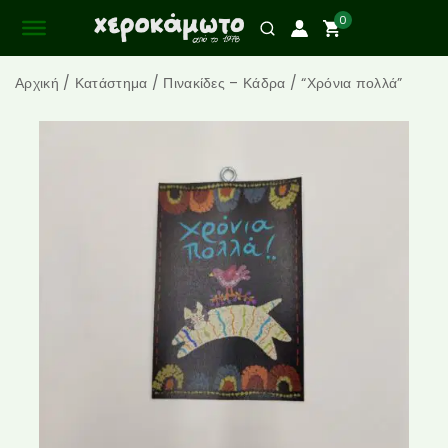
0
Αρχική
/
Κατάστημα
/
Πινακίδες – Κάδρα
/
“Χρόνια πολλά”