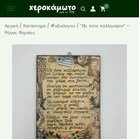
0
Αρχική
/
Κατάστημα
/
#αξιαλογου
/
“Ως πότε παλληκάρια” –
Ρήγας Φεραίος