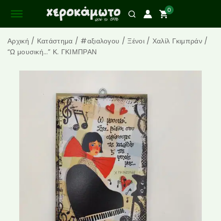
0
Αρχική
/
Κατάστημα
/
#αξιαλογου
/
Ξένοι
/
Χαλίλ Γκιμπράν
/
“Ω μουσική…” Κ. ΓΚΙΜΠΡΑΝ