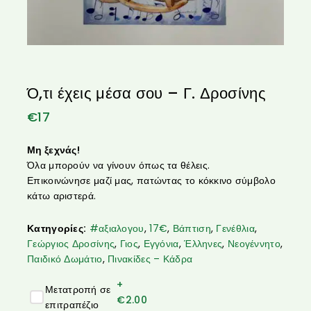
Ό,τι έχεις μέσα σου – Γ. Δροσίνης
€
17
Μη ξεχνάς!
Όλα μπορούν να γίνουν όπως τα θέλεις.
Επικοινώνησε μαζί μας, πατώντας το κόκκινο σύμβολο
κάτω αριστερά.
Κατηγορίες:
#αξιαλογου
,
17€
,
Βάπτιση
,
Γενέθλια
,
Γεώργιος Δροσίνης
,
Γιος
,
Εγγόνια
,
Έλληνες
,
Νεογέννητο
,
Παιδικό Δωμάτιο
,
Πινακίδες – Κάδρα
+
Μετατροπή σε
€
2.00
επιτραπέζιο