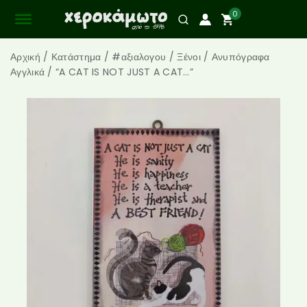
0
Αρχική
/
Κατάστημα
/
#αξιαλογου
/
Ξένοι
/
Ανυπόγραφα
Αγγλικά
/
“A CAT IS NOT JUST A CAT…”