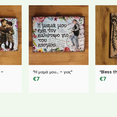
 –
“Η μαμά μου… – γιος”
“Bless t
€
7
€
7