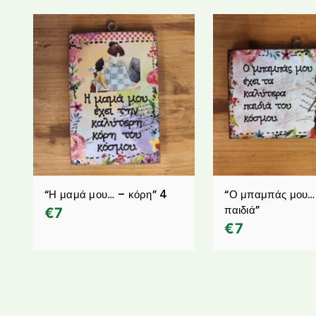
“Η μαμά μου… – κόρη” 4
“Ο μπαμπάς μου…
παιδιά”
€
7
€
7