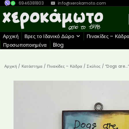
6946381803
info@xerokamoto.com
Αρχική
Βρες το Ιδανικό Δώρο
Πινακίδες – Κάδρ
Προσωποποιημένα
Blog
Αρχική
/
Κατάστημα
/
Πινακίδες – Κάδρα
/
Σκύλος
/
“Dogs are…