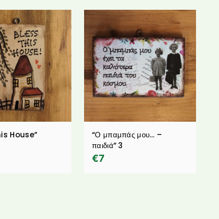
his House”
“Ο μπαμπάς μου… –
παιδιά” 3
€
7