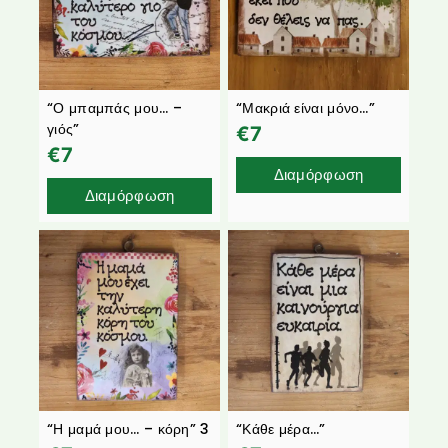
“Ο μπαμπάς μου… –
“Μακριά είναι μόνο…”
γιός”
€
7
€
7
Διαμόρφωση
Διαμόρφωση
“Η μαμά μου… – κόρη” 3
“Κάθε μέρα…”