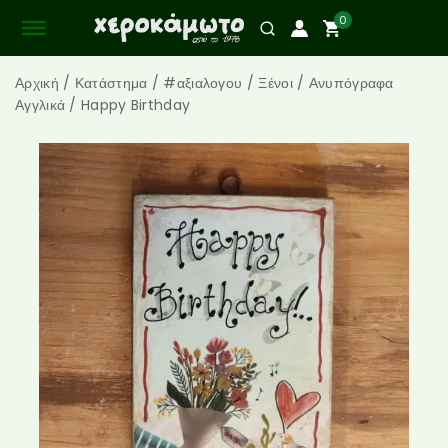
0
Αρχική
/
Κατάστημα
/
#αξιαλογου
/
Ξένοι
/
Ανυπόγραφα
Αγγλικά
/
Happy Birthday